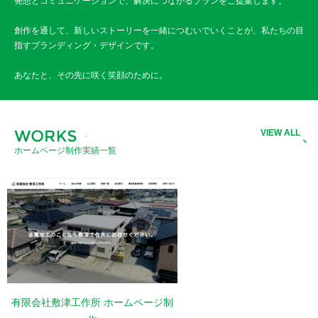
発想とコミュニケーションで、解決につながるプランをご提案します。
創作を通して、新しいストーリーを一緒につむいでいくことが、私たちの目
指すブランディング・デザインです。
あなたと、その先に咲く笑顔のために。
V
I
E
W
A
L
L
ホームページ制作実績一覧
有限会社敷津工作所 ホームページ制