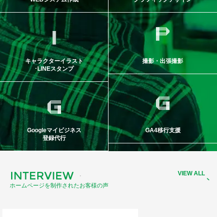
キャラクターイラスト
撮影・出張撮影
･LINEスタンプ
Googleマイビジネス
GA4移行支援
登録代行
V
I
E
W
A
L
L
ホームページを制作されたお客様の声