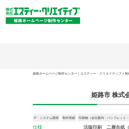
姫路ホームページ制作センター｜エスティー・クリエイティブ
>
制
姫路市 株式
IT・システム開発
制作実績
印刷物（会社案内・パンフレット
仕様
活版印刷 二層合紙（