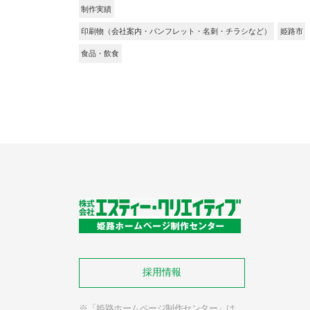
制作実績
印刷物（会社案内・パンフレット・名刺・チラシなど）
姫路市
食品・飲食
採
用
情
報
※「姫路ホームページ制作センター」は、