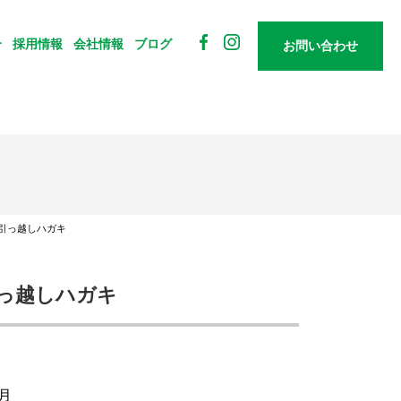
介
採用情報
会社情報
ブログ
お
問
い
合
わ
せ
 引っ越しハガキ
引っ越しハガキ
ヶ月