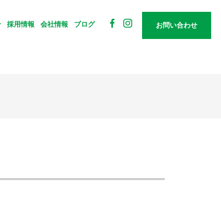
介
採用情報
会社情報
ブログ
お
問
い
合
わ
せ