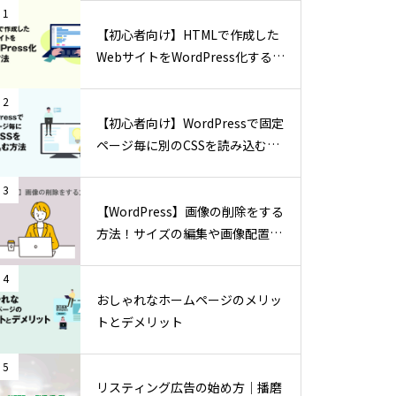
1
【初心者向け】HTMLで作成した
WebサイトをWordPress化する方
法
2
【初心者向け】WordPressで固定
ページ毎に別のCSSを読み込む方
法
3
【WordPress】画像の削除をする
方法！サイズの編集や画像配置の
方法も
4
おしゃれなホームページのメリッ
トとデメリット
5
リスティング広告の始め方｜播磨