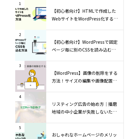
1
【初心者向け】HTMLで作成した
WebサイトをWordPress化する方
法
2
【初心者向け】WordPressで固定
ページ毎に別のCSSを読み込む方
法
3
【WordPress】画像の削除をする
方法！サイズの編集や画像配置の
方法も
4
リスティング広告の始め方｜播磨
地域の中小企業が失敗しないため
の運用ポイント
5
おしゃれなホームページのメリッ